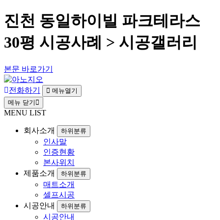
진천 동일하이빌 파크테라스
30평 시공사례 > 시공갤러리
본문 바로가기
전화하기
메뉴열기
메뉴 닫기
MENU LIST
회사소개
하위분류
인사말
인증현황
본사위치
제품소개
하위분류
매트소개
셀프시공
시공안내
하위분류
시공안내